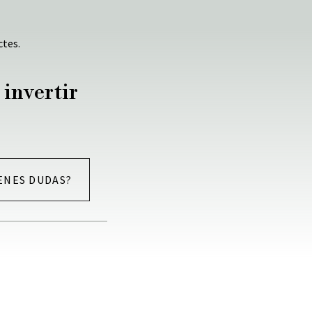
ctes.
 invertir
ENES DUDAS?