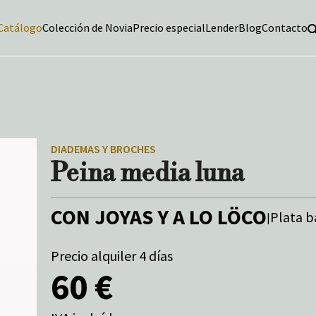
Catálogo
Colección de Novia
Precio especial
Lender
Blog
Contacto
DIADEMAS Y BROCHES
Peina media luna
CON JOYAS Y A LO LÖCO
Plata b
|
Precio alquiler 4 días
60 €