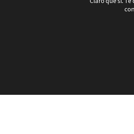
Claro que si. Te
con