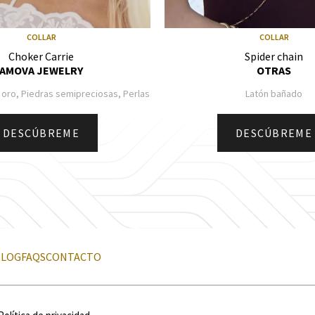
COLLAR
COLLAR
Choker Carrie
Spider chain
AMOVA JEWELRY
OTRAS
 oro, Piedras semipreciosas, Perlas
Latón bañado
DESCÚBREME
DESCÚBREME
BLOG
FAQS
CONTACTO