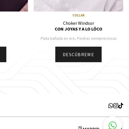
COLLAR
Choker Windsor
CON JOYAS Y A LO LÖCO
Plata bañada en oro, Piedras semipreciosas
DESCÚBREME