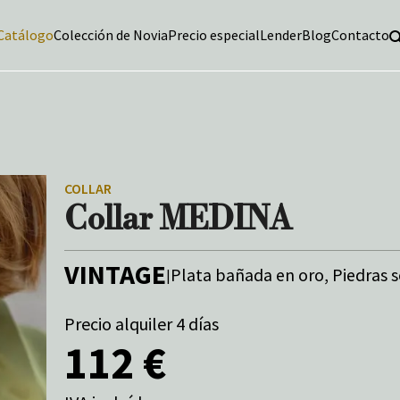
Catálogo
Colección de Novia
Precio especial
Lender
Blog
Contacto
COLLAR
Collar MEDINA
VINTAGE
Plata bañada en oro, Piedras 
|
Precio alquiler 4 días
112 €