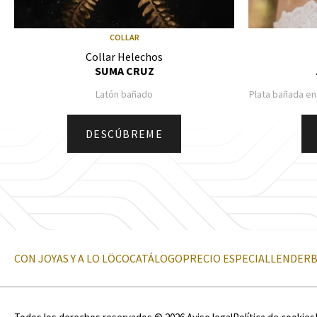
COLLAR
Collar Helechos
SUMA CRUZ
Latón bañado
Plata bañada en
DESCÚBREME
CON JOYAS Y A LO LÖCO
CATÁLOGO
PRECIO ESPECIAL
LENDER