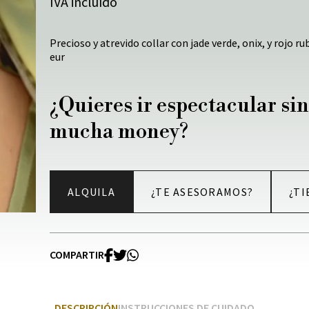
IVA incluído
Precioso y atrevido collar con jade verde, onix, y rojo r
eur
¿Quieres ir espectacular sin
mucha money?
ALQUILA
¿TE ASESORAMOS?
¿TI
COMPARTIR
DESCRIPCIÓN
INSTRUCCIONES DE CUIDADO