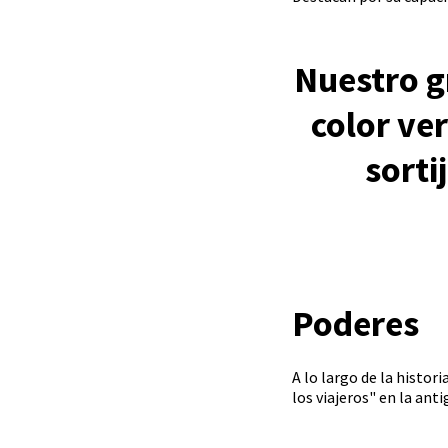
Nuestro gr
color ve
sorti
Poderes
A lo largo de la histor
los viajeros" en la ant