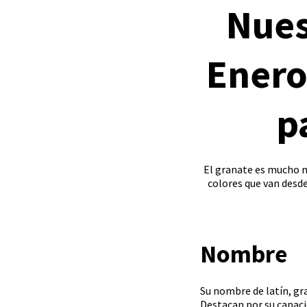
Nues
Enero
p
El granate es mucho m
colores que van desde 
Nombre
Su nombre de latín, gra
Destacan por su capacid