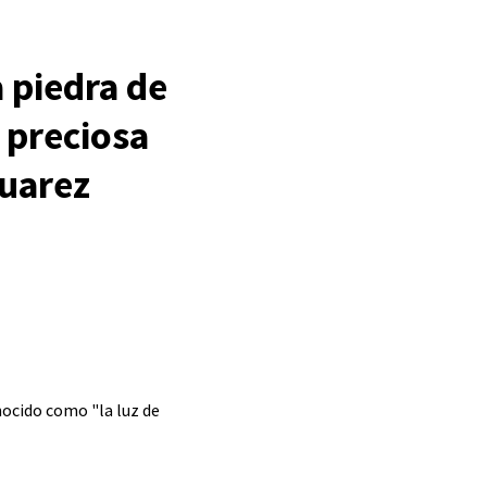
a piedra de
 preciosa
Suarez
nocido como "la luz de