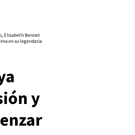
io, Elisabeth Bennet
gema en su legendaria
ya
sión y
menzar